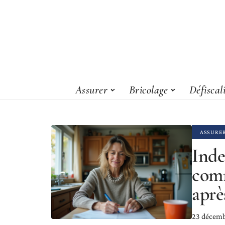
Assurer
Bricolage
Défiscal
ASSURE
Inde
com
aprè
23 décem