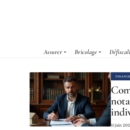
Assurer
Bricolage
Défiscal
FINANC
Comm
nota
indi
11 juin 20