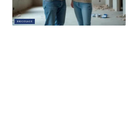
BRICOLAGE
Quel est le coût d’une rénovation de maison en Gironde ?
22 mars 2026
Article en tendance
ASSURER
Cliquez ici pour souscrire à une
assurance de prêt ?
12 mars 2026