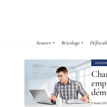
Assurer
Bricolage
Défiscal
ASSURE
Chan
empr
déma
2 mars 20