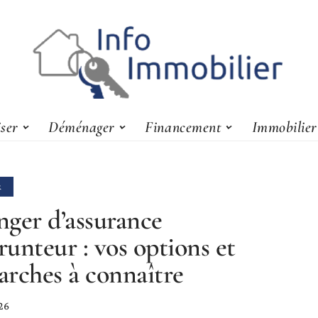
iser
Déménager
Financement
Immobilier
R
ger d’assurance
unteur : vos options et
rches à connaître
26