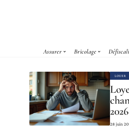
Assurer
Bricolage
Défiscal
LOUER
Loye
chan
2026
28 juin 2