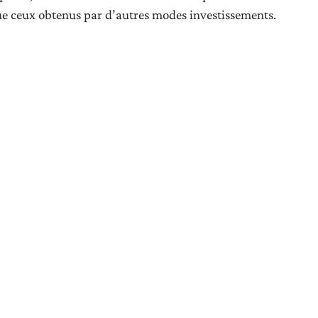
e ceux obtenus par d’autres modes investissements.
res
IMMOBILIER
aszo Housing Ltd
Condo Thaïlande en bord
particuliers : mode
de mer : où trouver les