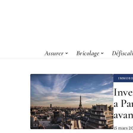
Assurer
Bricolage
Défiscal
IMMOBI
Inve
a Pa
avan
15 mars 2