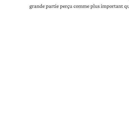
grande partie perçu comme plus important qu
Articles similai
IMMOBILIER
IMMOBILIER
Visite virtuelle maison
Killahejl
gratuit avec lamaison360 :
pour les 