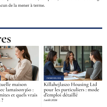
hacun de la mener à terme.
res
IMMOBILIER
rtuelle maison
Killahejlaszo Housing Ltd
vec lamaison360 :
pour les particuliers : mode
mites et quels vrais
d’emploi détaillé
 ?
1 août 2026