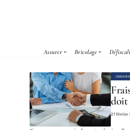
Assurer
Bricolage
Défiscal
IMMOBI
Frai
doit
27 février